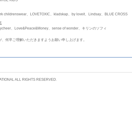
childrenswear、LOVETOXIC、kladskap、by loveit、Lindsay、BLUE CROSS
店
ycheer、Love&Peace&Money、sense of wonder、キリンのソフィ
が、何卒ご理解いただきますようお願い申し上げます。