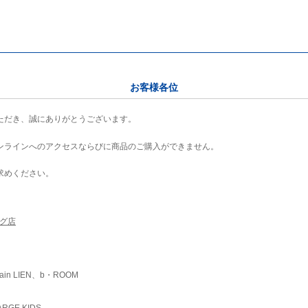
お客様各位
ただき、誠にありがとうございます。
ンラインへのアクセスならびに商品のご購入ができません。
求めください。
ング店
ain LIEN、b・ROOM
RGE KIDS