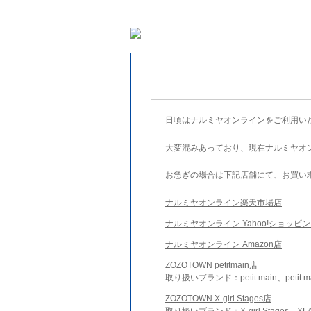
日頃はナルミヤオンラインをご利用い
大変混みあっており、現在ナルミヤオ
お急ぎの場合は下記店舗にて、お買い
ナルミヤオンライン楽天市場店
ナルミヤオンライン Yahoo!ショッピ
ナルミヤオンライン Amazon店
ZOZOTOWN petitmain店
取り扱いブランド：petit main、petit m
ZOZOTOWN X-girl Stages店
取り扱いブランド：X-girl Stages、XLA