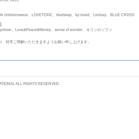
childrenswear、LOVETOXIC、kladskap、by loveit、Lindsay、BLUE CROSS
店
ycheer、Love&Peace&Money、sense of wonder、キリンのソフィ
が、何卒ご理解いただきますようお願い申し上げます。