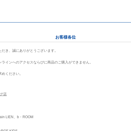
お客様各位
ただき、誠にありがとうございます。
ンラインへのアクセスならびに商品のご購入ができません。
求めください。
ング店
ain LIEN、b・ROOM
RGE KIDS