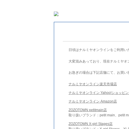
日頃はナルミヤオンラインをご利用い
大変混みあっており、現在ナルミヤオ
お急ぎの場合は下記店舗にて、お買い
ナルミヤオンライン楽天市場店
ナルミヤオンライン Yahoo!ショッピ
ナルミヤオンライン Amazon店
ZOZOTOWN petitmain店
取り扱いブランド：petit main、petit m
ZOZOTOWN X-girl Stages店
取り扱いブランド：X-girl Stages、XLA