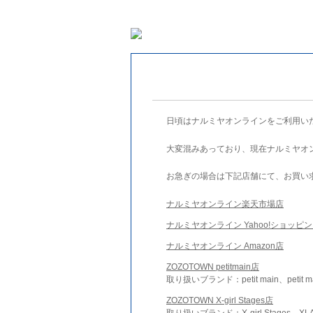
日頃はナルミヤオンラインをご利用い
大変混みあっており、現在ナルミヤオ
お急ぎの場合は下記店舗にて、お買い
ナルミヤオンライン楽天市場店
ナルミヤオンライン Yahoo!ショッピ
ナルミヤオンライン Amazon店
ZOZOTOWN petitmain店
取り扱いブランド：petit main、petit m
ZOZOTOWN X-girl Stages店
取り扱いブランド：X-girl Stages、XLA