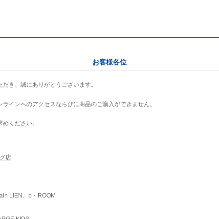
お客様各位
ただき、誠にありがとうございます。
ンラインへのアクセスならびに商品のご購入ができません。
求めください。
ング店
ain LIEN、b・ROOM
RGE KIDS