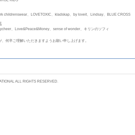
childrenswear、LOVETOXIC、kladskap、by loveit、Lindsay、BLUE CROSS
店
ycheer、Love&Peace&Money、sense of wonder、キリンのソフィ
が、何卒ご理解いただきますようお願い申し上げます。