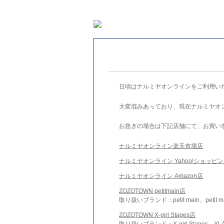
日頃はナルミヤオンラインをご利用い
大変混みあっており、現在ナルミヤオ
お急ぎの場合は下記店舗にて、お買い
ナルミヤオンライン楽天市場店
ナルミヤオンライン Yahoo!ショッピ
ナルミヤオンライン Amazon店
ZOZOTOWN petitmain店
取り扱いブランド：petit main、petit m
ZOZOTOWN X-girl Stages店
取り扱いブランド：X-girl Stages、XLA