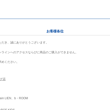
お客様各位
ただき、誠にありがとうございます。
ンラインへのアクセスならびに商品のご購入ができません。
求めください。
ング店
ain LIEN、b・ROOM
RGE KIDS