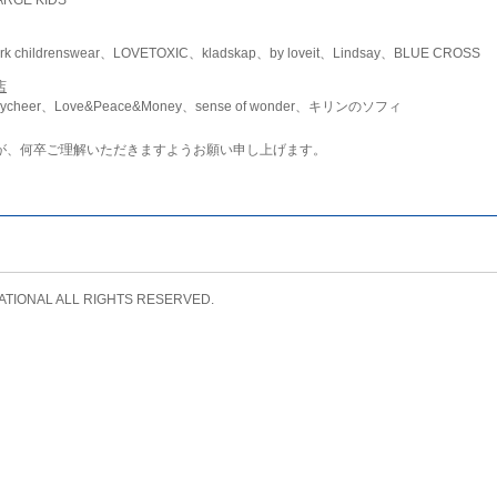
childrenswear、LOVETOXIC、kladskap、by loveit、Lindsay、BLUE CROSS
店
ycheer、Love&Peace&Money、sense of wonder、キリンのソフィ
が、何卒ご理解いただきますようお願い申し上げます。