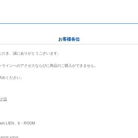
お客様各位
ただき、誠にありがとうございます。
ンラインへのアクセスならびに商品のご購入ができません。
求めください。
ング店
ain LIEN、b・ROOM
RGE KIDS