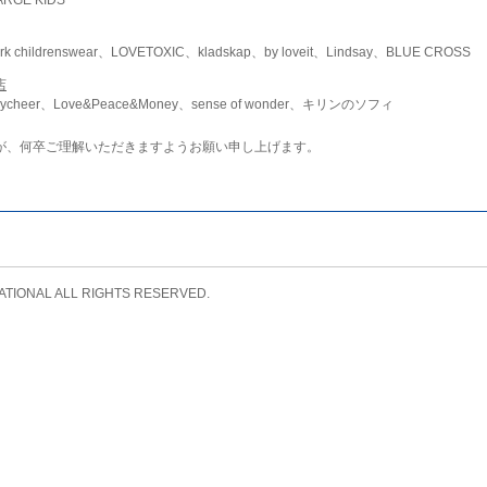
childrenswear、LOVETOXIC、kladskap、by loveit、Lindsay、BLUE CROSS
店
ycheer、Love&Peace&Money、sense of wonder、キリンのソフィ
が、何卒ご理解いただきますようお願い申し上げます。