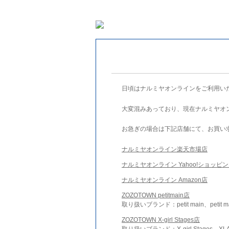
日頃はナルミヤオンラインをご利用い
大変混みあっており、現在ナルミヤオ
お急ぎの場合は下記店舗にて、お買い
ナルミヤオンライン楽天市場店
ナルミヤオンライン Yahoo!ショッピ
ナルミヤオンライン Amazon店
ZOZOTOWN petitmain店
取り扱いブランド：petit main、petit m
ZOZOTOWN X-girl Stages店
取り扱いブランド：X-girl Stages、XLA