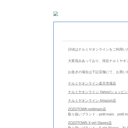
日頃はナルミヤオンラインをご利用い
大変混みあっており、現在ナルミヤオ
お急ぎの場合は下記店舗にて、お買い
ナルミヤオンライン楽天市場店
ナルミヤオンライン Yahoo!ショッピ
ナルミヤオンライン Amazon店
ZOZOTOWN petitmain店
取り扱いブランド：petit main、petit m
ZOZOTOWN X-girl Stages店
取り扱いブランド：X-girl Stages、XLA