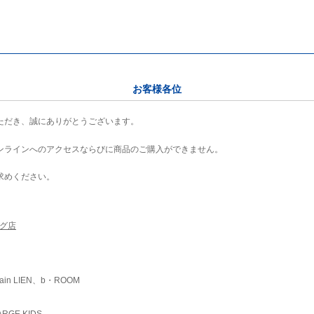
お客様各位
ただき、誠にありがとうございます。
ンラインへのアクセスならびに商品のご購入ができません。
求めください。
ング店
ain LIEN、b・ROOM
RGE KIDS