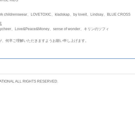
childrenswear、LOVETOXIC、kladskap、by loveit、Lindsay、BLUE CROSS
店
ycheer、Love&Peace&Money、sense of wonder、キリンのソフィ
が、何卒ご理解いただきますようお願い申し上げます。