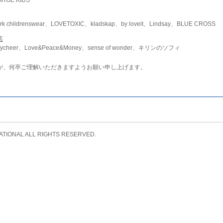
childrenswear、LOVETOXIC、kladskap、by loveit、Lindsay、BLUE CROSS
店
ycheer、Love&Peace&Money、sense of wonder、キリンのソフィ
が、何卒ご理解いただきますようお願い申し上げます。