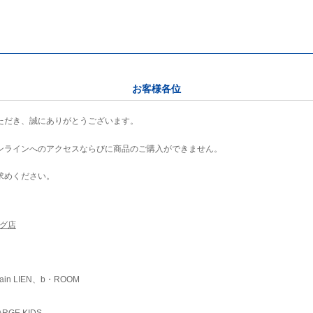
お客様各位
ただき、誠にありがとうございます。
ンラインへのアクセスならびに商品のご購入ができません。
求めください。
ング店
ain LIEN、b・ROOM
RGE KIDS