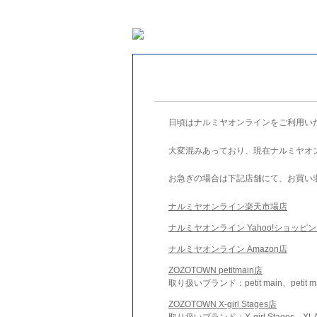
日頃はナルミヤオンラインをご利用い
大変混みあっており、現在ナルミヤオ
お急ぎの場合は下記店舗にて、お買い
ナルミヤオンライン楽天市場店
ナルミヤオンライン Yahoo!ショッピ
ナルミヤオンライン Amazon店
ZOZOTOWN petitmain店
取り扱いブランド：petit main、petit m
ZOZOTOWN X-girl Stages店
取り扱いブランド：X-girl Stages、XLA