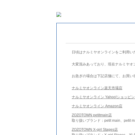
日頃はナルミヤオンラインをご利用い
大変混みあっており、現在ナルミヤオ
お急ぎの場合は下記店舗にて、お買い
ナルミヤオンライン楽天市場店
ナルミヤオンライン Yahoo!ショッピ
ナルミヤオンライン Amazon店
ZOZOTOWN petitmain店
取り扱いブランド：petit main、petit m
ZOZOTOWN X-girl Stages店
取り扱いブランド：X-girl Stages、XLA