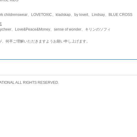
childrenswear、LOVETOXIC、kladskap、by loveit、Lindsay、BLUE CROSS
店
ycheer、Love&Peace&Money、sense of wonder、キリンのソフィ
が、何卒ご理解いただきますようお願い申し上げます。