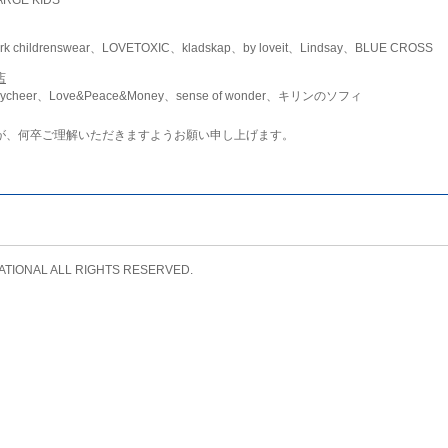
childrenswear、LOVETOXIC、kladskap、by loveit、Lindsay、BLUE CROSS
店
ycheer、Love&Peace&Money、sense of wonder、キリンのソフィ
が、何卒ご理解いただきますようお願い申し上げます。