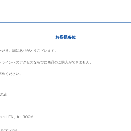
お客様各位
ただき、誠にありがとうございます。
ンラインへのアクセスならびに商品のご購入ができません。
求めください。
ング店
ain LIEN、b・ROOM
RGE KIDS