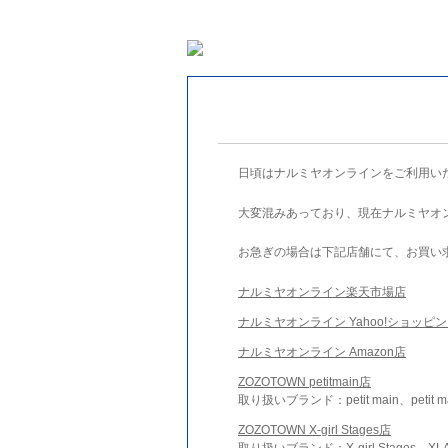
日頃はナルミヤオンラインをご利用い
大変混みあっており、現在ナルミヤオ
お急ぎの場合は下記店舗にて、お買い
ナルミヤオンライン楽天市場店
ナルミヤオンライン Yahoo!ショッピ
ナルミヤオンライン Amazon店
ZOZOTOWN petitmain店
取り扱いブランド：petit main、petit m
ZOZOTOWN X-girl Stages店
取り扱いブランド：X-girl Stages、XLA