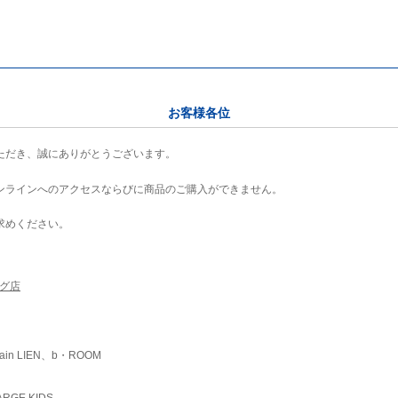
お客様各位
ただき、誠にありがとうございます。
ンラインへのアクセスならびに商品のご購入ができません。
求めください。
ング店
ain LIEN、b・ROOM
RGE KIDS