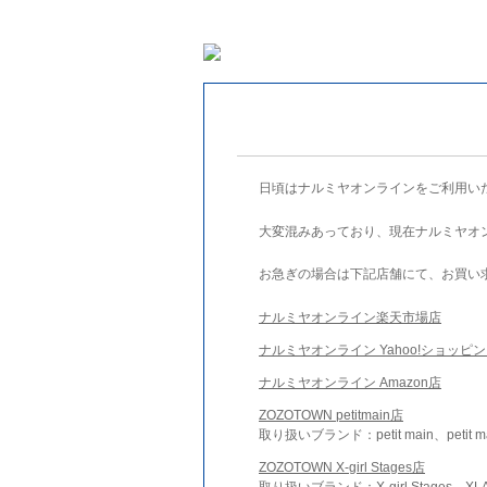
日頃はナルミヤオンラインをご利用い
大変混みあっており、現在ナルミヤオ
お急ぎの場合は下記店舗にて、お買い
ナルミヤオンライン楽天市場店
ナルミヤオンライン Yahoo!ショッピ
ナルミヤオンライン Amazon店
ZOZOTOWN petitmain店
取り扱いブランド：petit main、petit m
ZOZOTOWN X-girl Stages店
取り扱いブランド：X-girl Stages、XLA