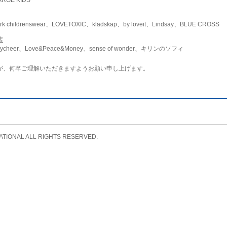
childrenswear、LOVETOXIC、kladskap、by loveit、Lindsay、BLUE CROSS
店
ycheer、Love&Peace&Money、sense of wonder、キリンのソフィ
が、何卒ご理解いただきますようお願い申し上げます。