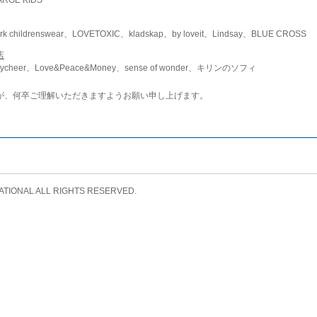
childrenswear、LOVETOXIC、kladskap、by loveit、Lindsay、BLUE CROSS
店
ycheer、Love&Peace&Money、sense of wonder、キリンのソフィ
が、何卒ご理解いただきますようお願い申し上げます。