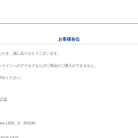
お客様各位
ただき、誠にありがとうございます。
ンラインへのアクセスならびに商品のご購入ができません。
求めください。
ング店
ain LIEN、b・ROOM
RGE KIDS