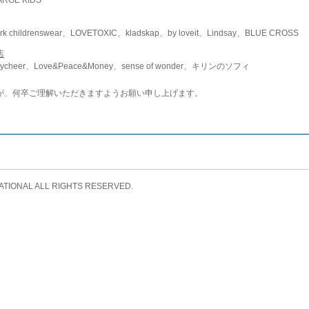
childrenswear、LOVETOXIC、kladskap、by loveit、Lindsay、BLUE CROSS
店
ycheer、Love&Peace&Money、sense of wonder、キリンのソフィ
が、何卒ご理解いただきますようお願い申し上げます。