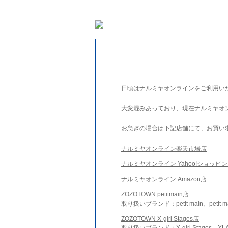
日頃はナルミヤオンラインをご利用い
大変混みあっており、現在ナルミヤオ
お急ぎの場合は下記店舗にて、お買い
ナルミヤオンライン楽天市場店
ナルミヤオンライン Yahoo!ショッピ
ナルミヤオンライン Amazon店
ZOZOTOWN petitmain店
取り扱いブランド：petit main、petit m
ZOZOTOWN X-girl Stages店
取り扱いブランド：X-girl Stages、XLA