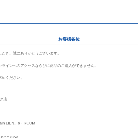
お客様各位
ただき、誠にありがとうございます。
ンラインへのアクセスならびに商品のご購入ができません。
求めください。
ング店
ain LIEN、b・ROOM
RGE KIDS