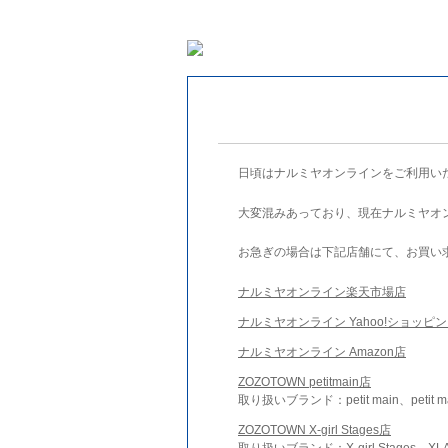
日頃はナルミヤオンラインをご利用い
大変混みあっており、現在ナルミヤオ
お急ぎの場合は下記店舗にて、お買い
ナルミヤオンライン楽天市場店
ナルミヤオンライン Yahoo!ショッピ
ナルミヤオンライン Amazon店
ZOZOTOWN petitmain店
取り扱いブランド：petit main、petit m
ZOZOTOWN X-girl Stages店
取り扱いブランド：X-girl Stages、XLA