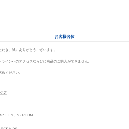
お客様各位
ただき、誠にありがとうございます。
ンラインへのアクセスならびに商品のご購入ができません。
求めください。
ング店
ain LIEN、b・ROOM
RGE KIDS