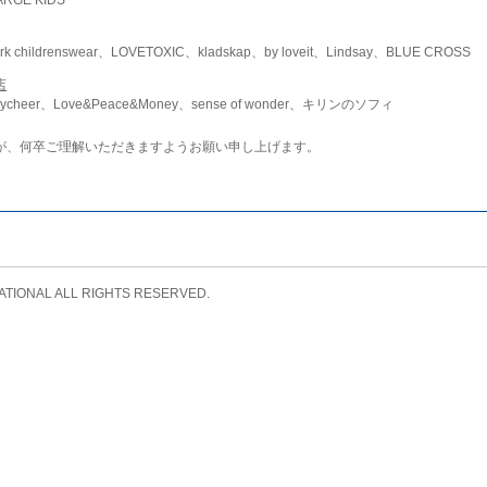
childrenswear、LOVETOXIC、kladskap、by loveit、Lindsay、BLUE CROSS
店
ycheer、Love&Peace&Money、sense of wonder、キリンのソフィ
が、何卒ご理解いただきますようお願い申し上げます。