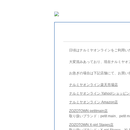
日頃はナルミヤオンラインをご利用い
大変混みあっており、現在ナルミヤオ
お急ぎの場合は下記店舗にて、お買い
ナルミヤオンライン楽天市場店
ナルミヤオンライン Yahoo!ショッピ
ナルミヤオンライン Amazon店
ZOZOTOWN petitmain店
取り扱いブランド：petit main、petit m
ZOZOTOWN X-girl Stages店
取り扱いブランド：X-girl Stages、XLA