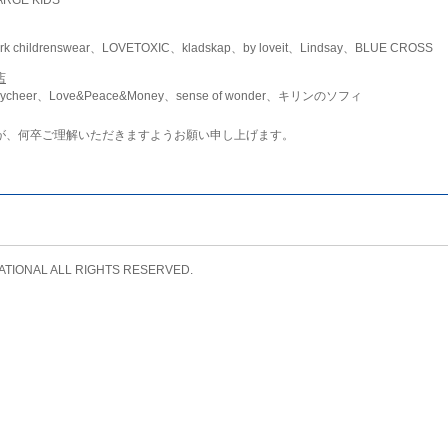
childrenswear、LOVETOXIC、kladskap、by loveit、Lindsay、BLUE CROSS
店
ycheer、Love&Peace&Money、sense of wonder、キリンのソフィ
が、何卒ご理解いただきますようお願い申し上げます。