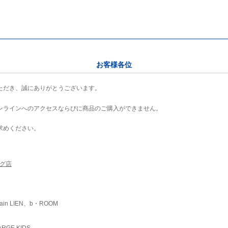
お客様各位
ただき、誠にありがとうございます。
ンラインへのアクセスならびに商品のご購入ができません。
求めください。
ング店
ain LIEN、b・ROOM
RGE KIDS