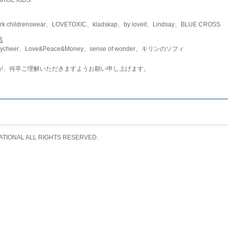
childrenswear、LOVETOXIC、kladskap、by loveit、Lindsay、BLUE CROSS
店
ycheer、Love&Peace&Money、sense of wonder、キリンのソフィ
が、何卒ご理解いただきますようお願い申し上げます。