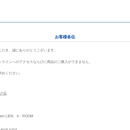
お客様各位
ただき、誠にありがとうございます。
ンラインへのアクセスならびに商品のご購入ができません。
求めください。
ング店
ain LIEN、b・ROOM
RGE KIDS