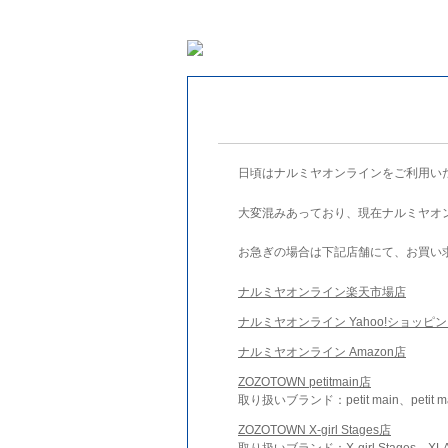
日頃はナルミヤオンラインをご利用い
大変混みあっており、現在ナルミヤオ
お急ぎの場合は下記店舗にて、お買い
ナルミヤオンライン楽天市場店
ナルミヤオンライン Yahoo!ショッピ
ナルミヤオンライン Amazon店
ZOZOTOWN petitmain店
取り扱いブランド：petit main、petit m
ZOZOTOWN X-girl Stages店
取り扱いブランド：X-girl Stages、XLA