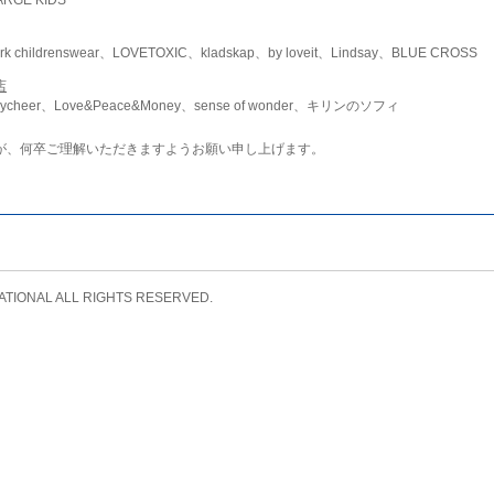
childrenswear、LOVETOXIC、kladskap、by loveit、Lindsay、BLUE CROSS
店
ycheer、Love&Peace&Money、sense of wonder、キリンのソフィ
が、何卒ご理解いただきますようお願い申し上げます。