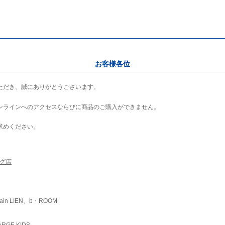
お客様各位
ただき、誠にありがとうございます。
ンラインへのアクセスならびに商品のご購入ができません。
求めください。
ング店
ain LIEN、b・ROOM
RGE KIDS