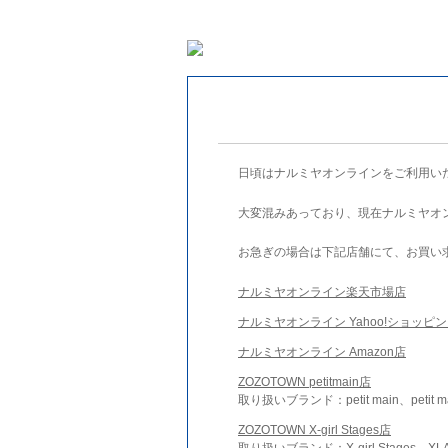
日頃はナルミヤオンラインをご利用い
大変混みあっており、現在ナルミヤオ
お急ぎの場合は下記店舗にて、お買い
ナルミヤオンライン楽天市場店
ナルミヤオンライン Yahoo!ショッピ
ナルミヤオンライン Amazon店
ZOZOTOWN petitmain店
取り扱いブランド：petit main、petit m
ZOZOTOWN X-girl Stages店
取り扱いブランド：X-girl Stages、XLA