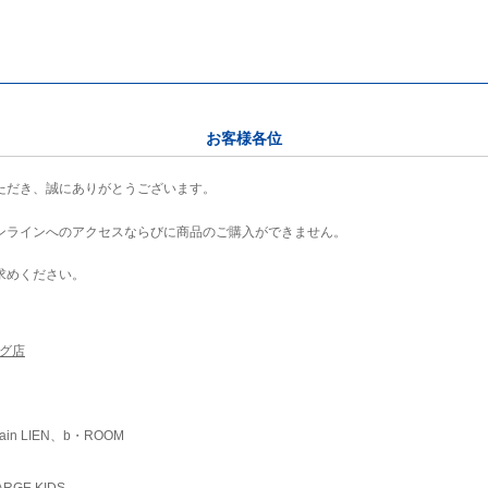
お客様各位
ただき、誠にありがとうございます。
ンラインへのアクセスならびに商品のご購入ができません。
求めください。
ング店
ain LIEN、b・ROOM
RGE KIDS