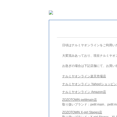
日頃はナルミヤオンラインをご利用い
大変混みあっており、現在ナルミヤオ
お急ぎの場合は下記店舗にて、お買い
ナルミヤオンライン楽天市場店
ナルミヤオンライン Yahoo!ショッピ
ナルミヤオンライン Amazon店
ZOZOTOWN petitmain店
取り扱いブランド：petit main、petit m
ZOZOTOWN X-girl Stages店
取り扱いブランド：X-girl Stages、XLA