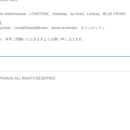
childrenswear、LOVETOXIC、kladskap、by loveit、Lindsay、BLUE CROSS
店
ycheer、Love&Peace&Money、sense of wonder、キリンのソフィ
が、何卒ご理解いただきますようお願い申し上げます。