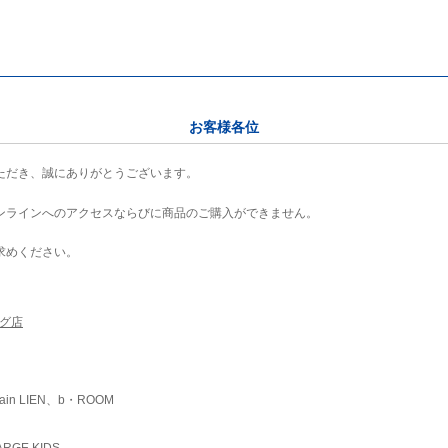
お客様各位
ただき、誠にありがとうございます。
ンラインへのアクセスならびに商品のご購入ができません。
求めください。
ング店
ain LIEN、b・ROOM
RGE KIDS