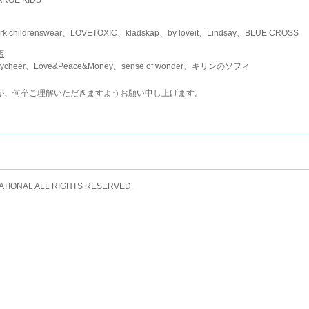
childrenswear、LOVETOXIC、kladskap、by loveit、Lindsay、BLUE CROSS
店
ycheer、Love&Peace&Money、sense of wonder、キリンのソフィ
が、何卒ご理解いただきますようお願い申し上げます。