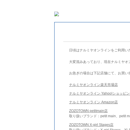
日頃はナルミヤオンラインをご利用い
大変混みあっており、現在ナルミヤオ
お急ぎの場合は下記店舗にて、お買い
ナルミヤオンライン楽天市場店
ナルミヤオンライン Yahoo!ショッピ
ナルミヤオンライン Amazon店
ZOZOTOWN petitmain店
取り扱いブランド：petit main、petit m
ZOZOTOWN X-girl Stages店
取り扱いブランド：X-girl Stages、XLA