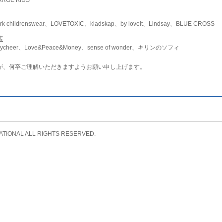
childrenswear、LOVETOXIC、kladskap、by loveit、Lindsay、BLUE CROSS
店
ycheer、Love&Peace&Money、sense of wonder、キリンのソフィ
が、何卒ご理解いただきますようお願い申し上げます。