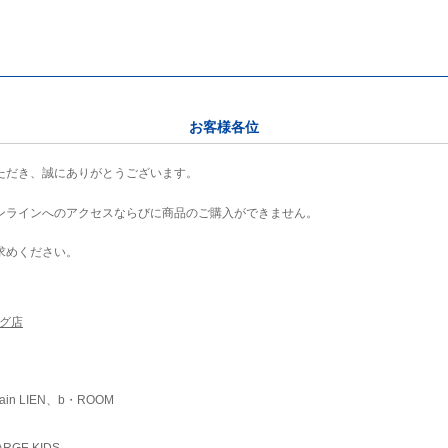
お客様各位
ただき、誠にありがとうございます。
ンラインへのアクセスならびに商品のご購入ができません。
求めください。
ング店
ain LIEN、b・ROOM
RGE KIDS