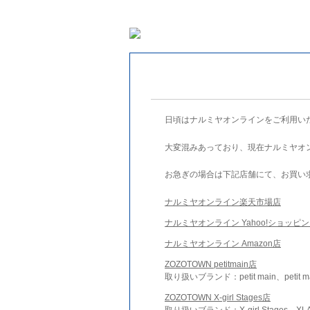
日頃はナルミヤオンラインをご利用い
大変混みあっており、現在ナルミヤオ
お急ぎの場合は下記店舗にて、お買い
ナルミヤオンライン楽天市場店
ナルミヤオンライン Yahoo!ショッピ
ナルミヤオンライン Amazon店
ZOZOTOWN petitmain店
取り扱いブランド：petit main、petit m
ZOZOTOWN X-girl Stages店
取り扱いブランド：X-girl Stages、XLA