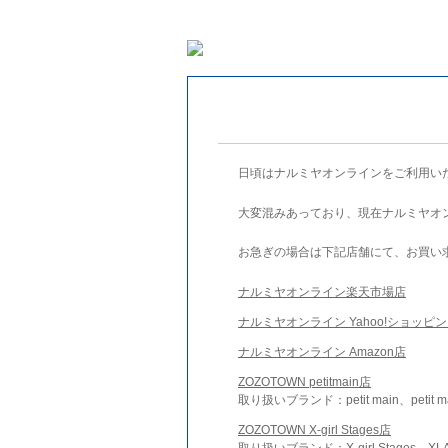
日頃はナルミヤオンラインをご利用い
大変混みあっており、現在ナルミヤオ
お急ぎの場合は下記店舗にて、お買い
ナルミヤオンライン楽天市場店
ナルミヤオンライン Yahoo!ショッピ
ナルミヤオンライン Amazon店
ZOZOTOWN petitmain店
取り扱いブランド：petit main、petit m
ZOZOTOWN X-girl Stages店
取り扱いブランド：X-girl Stages、XLA