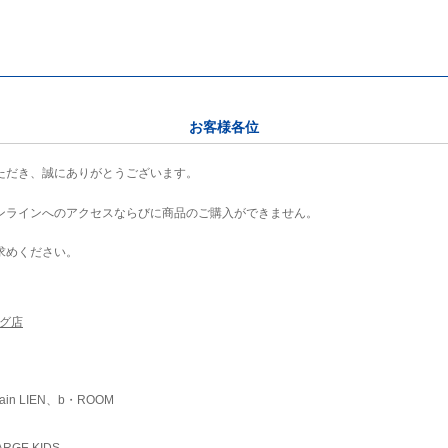
お客様各位
ただき、誠にありがとうございます。
ンラインへのアクセスならびに商品のご購入ができません。
求めください。
ング店
ain LIEN、b・ROOM
RGE KIDS