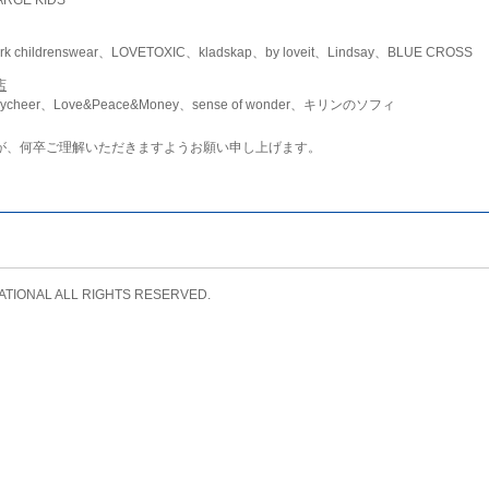
childrenswear、LOVETOXIC、kladskap、by loveit、Lindsay、BLUE CROSS
店
ycheer、Love&Peace&Money、sense of wonder、キリンのソフィ
が、何卒ご理解いただきますようお願い申し上げます。