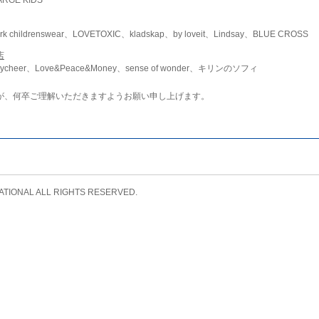
childrenswear、LOVETOXIC、kladskap、by loveit、Lindsay、BLUE CROSS
店
ycheer、Love&Peace&Money、sense of wonder、キリンのソフィ
が、何卒ご理解いただきますようお願い申し上げます。