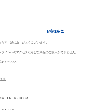
お客様各位
ただき、誠にありがとうございます。
ンラインへのアクセスならびに商品のご購入ができません。
求めください。
ング店
ain LIEN、b・ROOM
RGE KIDS