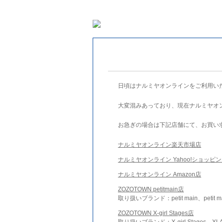
日頃はナルミヤオンラインをご利用い
大変混みあっており、現在ナルミヤオ
お急ぎの場合は下記店舗にて、お買い
ナルミヤオンライン楽天市場店
ナルミヤオンライン Yahoo!ショッピ
ナルミヤオンライン Amazon店
ZOZOTOWN petitmain店
取り扱いブランド：petit main、petit m
ZOZOTOWN X-girl Stages店
取り扱いブランド：X-girl Stages、XLA