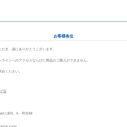
お客様各位
ただき、誠にありがとうございます。
ンラインへのアクセスならびに商品のご購入ができません。
求めください。
ング店
ain LIEN、b・ROOM
RGE KIDS