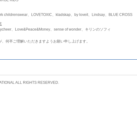
childrenswear、LOVETOXIC、kladskap、by loveit、Lindsay、BLUE CROSS
店
ycheer、Love&Peace&Money、sense of wonder、キリンのソフィ
が、何卒ご理解いただきますようお願い申し上げます。