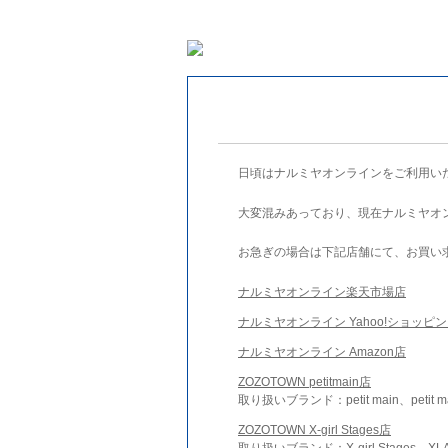
日頃はナルミヤオンラインをご利用い
大変混みあっており、現在ナルミヤオ
お急ぎの場合は下記店舗にて、お買い
ナルミヤオンライン楽天市場店
ナルミヤオンライン Yahoo!ショッピ
ナルミヤオンライン Amazon店
ZOZOTOWN petitmain店
取り扱いブランド：petit main、petit m
ZOZOTOWN X-girl Stages店
取り扱いブランド：X-girl Stages、XLA