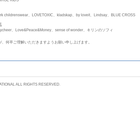
childrenswear、LOVETOXIC、kladskap、by loveit、Lindsay、BLUE CROSS
店
ycheer、Love&Peace&Money、sense of wonder、キリンのソフィ
が、何卒ご理解いただきますようお願い申し上げます。