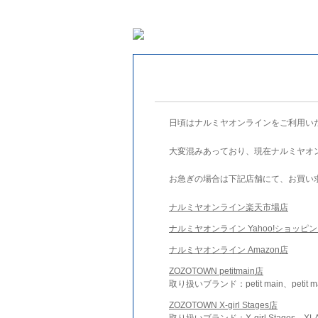
日頃はナルミヤオンラインをご利用い
大変混みあっており、現在ナルミヤオ
お急ぎの場合は下記店舗にて、お買い
ナルミヤオンライン楽天市場店
ナルミヤオンライン Yahoo!ショッピ
ナルミヤオンライン Amazon店
ZOZOTOWN petitmain店
取り扱いブランド：petit main、petit m
ZOZOTOWN X-girl Stages店
取り扱いブランド：X-girl Stages、XLA