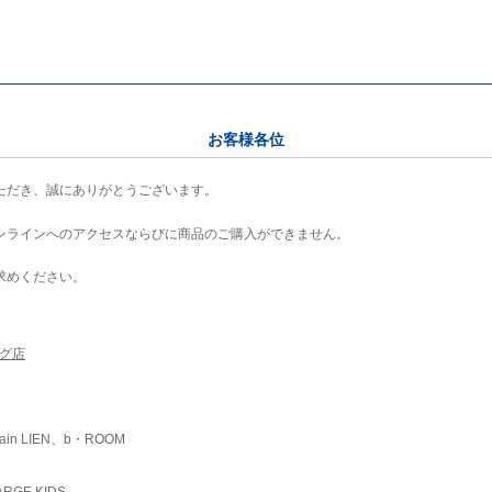
お客様各位
ただき、誠にありがとうございます。
ンラインへのアクセスならびに商品のご購入ができません。
求めください。
ング店
ain LIEN、b・ROOM
RGE KIDS