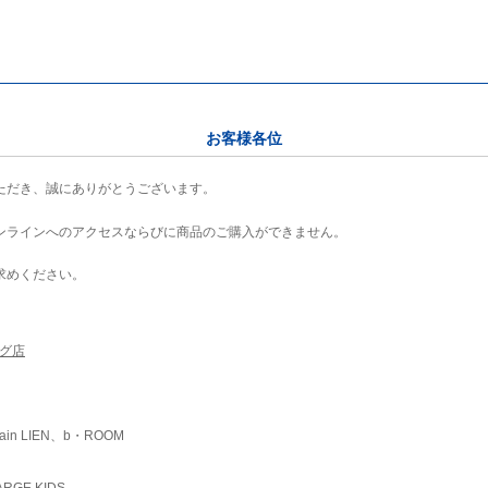
お客様各位
ただき、誠にありがとうございます。
ンラインへのアクセスならびに商品のご購入ができません。
求めください。
ング店
ain LIEN、b・ROOM
RGE KIDS