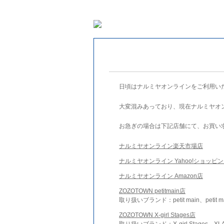
日頃はナルミヤオンラインをご利用い
大変混みあっており、現在ナルミヤオ
お急ぎの場合は下記店舗にて、お買い
ナルミヤオンライン楽天市場店
ナルミヤオンライン Yahoo!ショッピ
ナルミヤオンライン Amazon店
ZOZOTOWN petitmain店
取り扱いブランド：petit main、petit m
ZOZOTOWN X-girl Stages店
取り扱いブランド：X-girl Stages、XLA