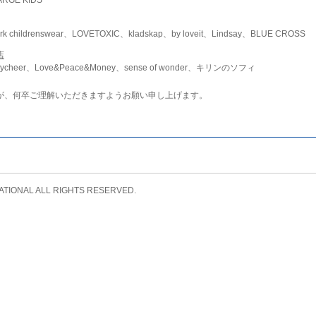
childrenswear、LOVETOXIC、kladskap、by loveit、Lindsay、BLUE CROSS
店
ycheer、Love&Peace&Money、sense of wonder、キリンのソフィ
が、何卒ご理解いただきますようお願い申し上げます。