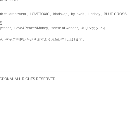
childrenswear、LOVETOXIC、kladskap、by loveit、Lindsay、BLUE CROSS
店
ycheer、Love&Peace&Money、sense of wonder、キリンのソフィ
が、何卒ご理解いただきますようお願い申し上げます。