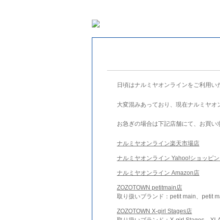
日頃はナルミヤオンラインをご利用い
大変混みあっており、現在ナルミヤオ
お急ぎの場合は下記店舗にて、お買い
ナルミヤオンライン楽天市場店
ナルミヤオンライン Yahoo!ショッピ
ナルミヤオンライン Amazon店
ZOZOTOWN petitmain店
取り扱いブランド：petit main、petit m
ZOZOTOWN X-girl Stages店
取り扱いブランド：X-girl Stages、XLA