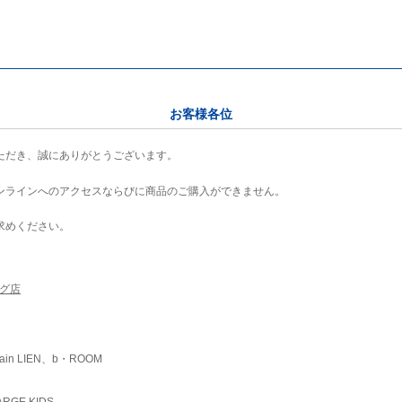
お客様各位
ただき、誠にありがとうございます。
ンラインへのアクセスならびに商品のご購入ができません。
求めください。
ング店
ain LIEN、b・ROOM
RGE KIDS