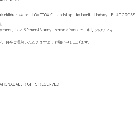
childrenswear、LOVETOXIC、kladskap、by loveit、Lindsay、BLUE CROSS
店
ycheer、Love&Peace&Money、sense of wonder、キリンのソフィ
が、何卒ご理解いただきますようお願い申し上げます。