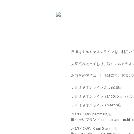
日頃はナルミヤオンラインをご利用い
大変混みあっており、現在ナルミヤオ
お急ぎの場合は下記店舗にて、お買い
ナルミヤオンライン楽天市場店
ナルミヤオンライン Yahoo!ショッピ
ナルミヤオンライン Amazon店
ZOZOTOWN petitmain店
取り扱いブランド：petit main、petit m
ZOZOTOWN X-girl Stages店
取り扱いブランド：X-girl Stages、XLA