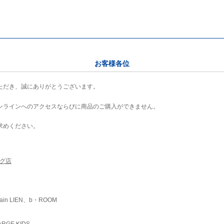
お客様各位
ただき、誠にありがとうございます。
ンラインへのアクセスならびに商品のご購入ができません。
求めください。
ング店
ain LIEN、b・ROOM
RGE KIDS