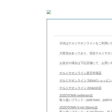
日頃はナルミヤオンラインをご利用い
大変混みあっており、現在ナルミヤオ
お急ぎの場合は下記店舗にて、お買い
ナルミヤオンライン楽天市場店
ナルミヤオンライン Yahoo!ショッピ
ナルミヤオンライン Amazon店
ZOZOTOWN petitmain店
取り扱いブランド：petit main、petit m
ZOZOTOWN X-girl Stages店
取り扱いブランド：X-girl Stages、XLA