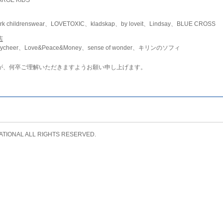
childrenswear、LOVETOXIC、kladskap、by loveit、Lindsay、BLUE CROSS
店
ycheer、Love&Peace&Money、sense of wonder、キリンのソフィ
が、何卒ご理解いただきますようお願い申し上げます。