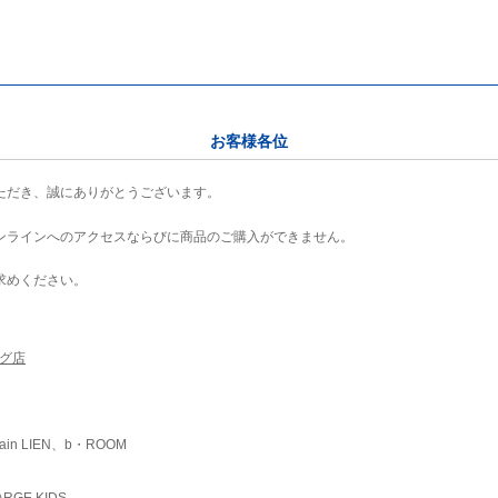
お客様各位
ただき、誠にありがとうございます。
ンラインへのアクセスならびに商品のご購入ができません。
求めください。
ング店
ain LIEN、b・ROOM
RGE KIDS