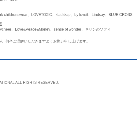
childrenswear、LOVETOXIC、kladskap、by loveit、Lindsay、BLUE CROSS
店
ycheer、Love&Peace&Money、sense of wonder、キリンのソフィ
が、何卒ご理解いただきますようお願い申し上げます。