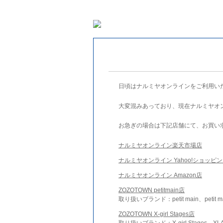
日頃はナルミヤオンラインをご利用い
大変混みあっており、現在ナルミヤオ
お急ぎの場合は下記店舗にて、お買い
ナルミヤオンライン楽天市場店
ナルミヤオンライン Yahoo!ショッピ
ナルミヤオンライン Amazon店
ZOZOTOWN petitmain店
取り扱いブランド：petit main、petit m
ZOZOTOWN X-girl Stages店
取り扱いブランド：X-girl Stages、XLA