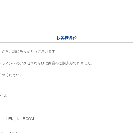
お客様各位
ただき、誠にありがとうございます。
ンラインへのアクセスならびに商品のご購入ができません。
求めください。
ング店
ain LIEN、b・ROOM
RGE KIDS