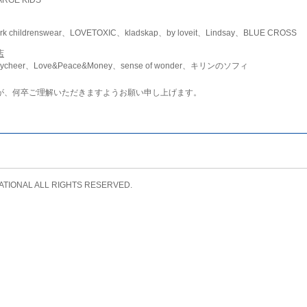
childrenswear、LOVETOXIC、kladskap、by loveit、Lindsay、BLUE CROSS
店
ycheer、Love&Peace&Money、sense of wonder、キリンのソフィ
が、何卒ご理解いただきますようお願い申し上げます。