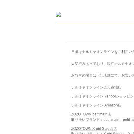
日頃はナルミヤオンラインをご利用い
大変混みあっており、現在ナルミヤオ
お急ぎの場合は下記店舗にて、お買い
ナルミヤオンライン楽天市場店
ナルミヤオンライン Yahoo!ショッピ
ナルミヤオンライン Amazon店
ZOZOTOWN petitmain店
取り扱いブランド：petit main、petit m
ZOZOTOWN X-girl Stages店
取り扱いブランド：X-girl Stages、XLA