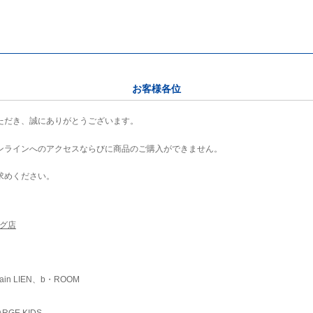
お客様各位
ただき、誠にありがとうございます。
ンラインへのアクセスならびに商品のご購入ができません。
求めください。
ング店
ain LIEN、b・ROOM
RGE KIDS