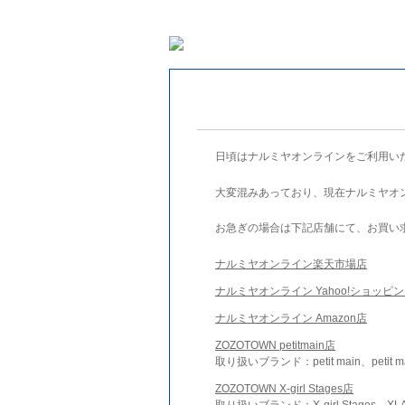
日頃はナルミヤオンラインをご利用い
大変混みあっており、現在ナルミヤオ
お急ぎの場合は下記店舗にて、お買い
ナルミヤオンライン楽天市場店
ナルミヤオンライン Yahoo!ショッピ
ナルミヤオンライン Amazon店
ZOZOTOWN petitmain店
取り扱いブランド：petit main、petit m
ZOZOTOWN X-girl Stages店
取り扱いブランド：X-girl Stages、XLA