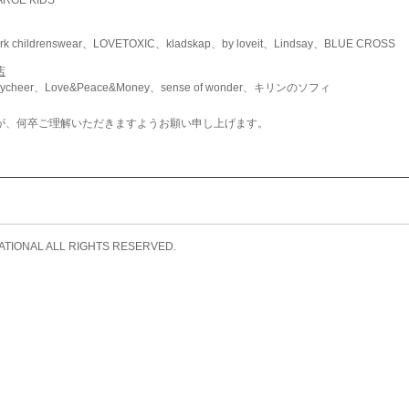
childrenswear、LOVETOXIC、kladskap、by loveit、Lindsay、BLUE CROSS
店
ycheer、Love&Peace&Money、sense of wonder、キリンのソフィ
が、何卒ご理解いただきますようお願い申し上げます。