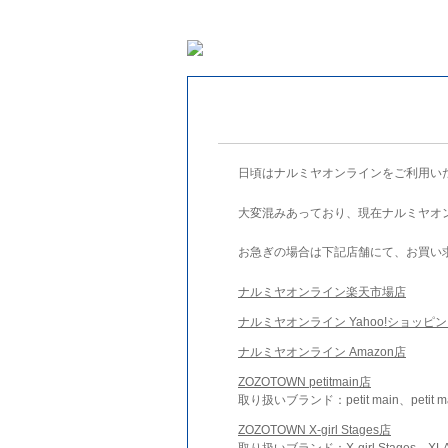
日頃はナルミヤオンラインをご利用い
大変混みあっており、現在ナルミヤオ
お急ぎの場合は下記店舗にて、お買い
ナルミヤオンライン楽天市場店
ナルミヤオンライン Yahoo!ショッピ
ナルミヤオンライン Amazon店
ZOZOTOWN petitmain店
取り扱いブランド：petit main、petit m
ZOZOTOWN X-girl Stages店
取り扱いブランド：X-girl Stages、XLA