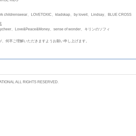
childrenswear、LOVETOXIC、kladskap、by loveit、Lindsay、BLUE CROSS
店
ycheer、Love&Peace&Money、sense of wonder、キリンのソフィ
が、何卒ご理解いただきますようお願い申し上げます。