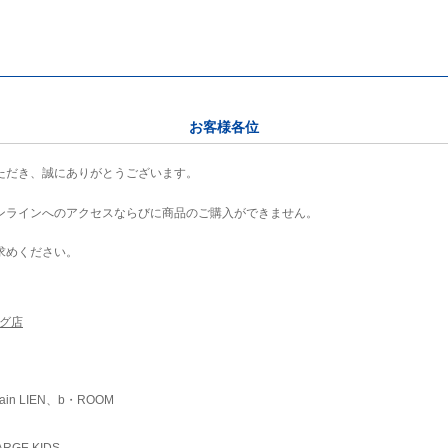
お客様各位
ただき、誠にありがとうございます。
ンラインへのアクセスならびに商品のご購入ができません。
求めください。
ング店
ain LIEN、b・ROOM
RGE KIDS