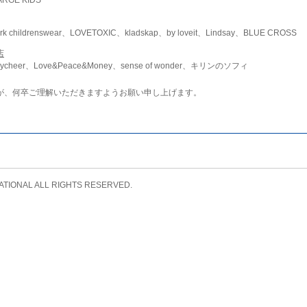
childrenswear、LOVETOXIC、kladskap、by loveit、Lindsay、BLUE CROSS
店
ycheer、Love&Peace&Money、sense of wonder、キリンのソフィ
が、何卒ご理解いただきますようお願い申し上げます。