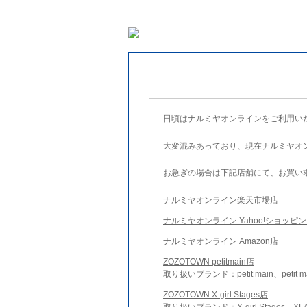
日頃はナルミヤオンラインをご利用い
大変混みあっており、現在ナルミヤオ
お急ぎの場合は下記店舗にて、お買い
ナルミヤオンライン楽天市場店
ナルミヤオンライン Yahoo!ショッピ
ナルミヤオンライン Amazon店
ZOZOTOWN petitmain店
取り扱いブランド：petit main、petit m
ZOZOTOWN X-girl Stages店
取り扱いブランド：X-girl Stages、XLA