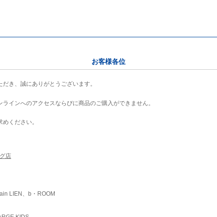
お客様各位
ただき、誠にありがとうございます。
ンラインへのアクセスならびに商品のご購入ができません。
求めください。
ング店
ain LIEN、b・ROOM
RGE KIDS