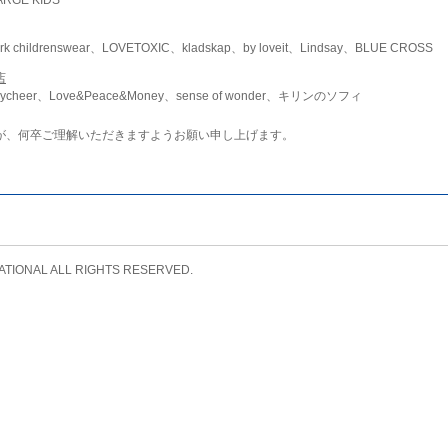
childrenswear、LOVETOXIC、kladskap、by loveit、Lindsay、BLUE CROSS
店
ycheer、Love&Peace&Money、sense of wonder、キリンのソフィ
が、何卒ご理解いただきますようお願い申し上げます。