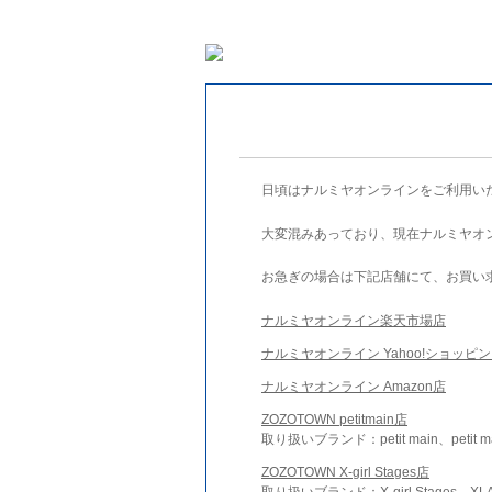
日頃はナルミヤオンラインをご利用い
大変混みあっており、現在ナルミヤオ
お急ぎの場合は下記店舗にて、お買い
ナルミヤオンライン楽天市場店
ナルミヤオンライン Yahoo!ショッピ
ナルミヤオンライン Amazon店
ZOZOTOWN petitmain店
取り扱いブランド：petit main、petit m
ZOZOTOWN X-girl Stages店
取り扱いブランド：X-girl Stages、XLA