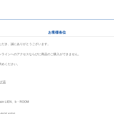
お客様各位
ただき、誠にありがとうございます。
ンラインへのアクセスならびに商品のご購入ができません。
求めください。
ング店
ain LIEN、b・ROOM
RGE KIDS