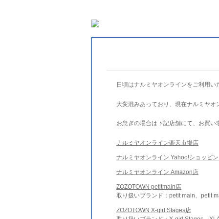
日頃はナルミヤオンラインをご利用い
大変混みあっており、現在ナルミヤオ
お急ぎの場合は下記店舗にて、お買い
ナルミヤオンライン楽天市場店
ナルミヤオンライン Yahoo!ショッピ
ナルミヤオンライン Amazon店
ZOZOTOWN petitmain店
取り扱いブランド：petit main、petit m
ZOZOTOWN X-girl Stages店
取り扱いブランド：X-girl Stages、XLA