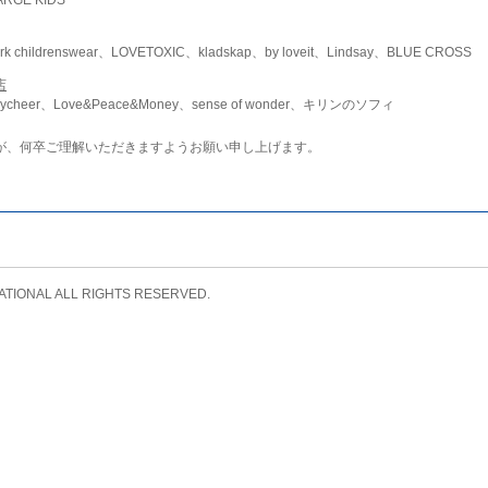
childrenswear、LOVETOXIC、kladskap、by loveit、Lindsay、BLUE CROSS
店
ycheer、Love&Peace&Money、sense of wonder、キリンのソフィ
が、何卒ご理解いただきますようお願い申し上げます。