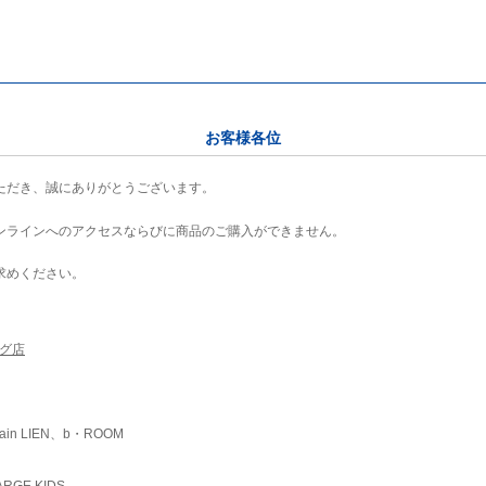
お客様各位
ただき、誠にありがとうございます。
ンラインへのアクセスならびに商品のご購入ができません。
求めください。
ング店
ain LIEN、b・ROOM
RGE KIDS