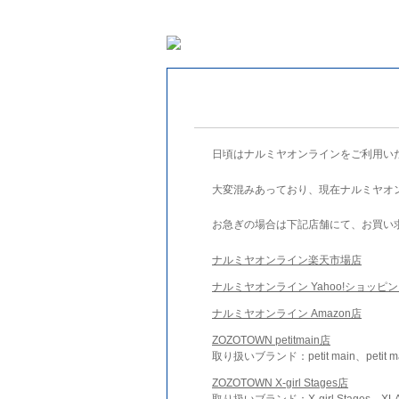
日頃はナルミヤオンラインをご利用い
大変混みあっており、現在ナルミヤオ
お急ぎの場合は下記店舗にて、お買い
ナルミヤオンライン楽天市場店
ナルミヤオンライン Yahoo!ショッピ
ナルミヤオンライン Amazon店
ZOZOTOWN petitmain店
取り扱いブランド：petit main、petit m
ZOZOTOWN X-girl Stages店
取り扱いブランド：X-girl Stages、XLA