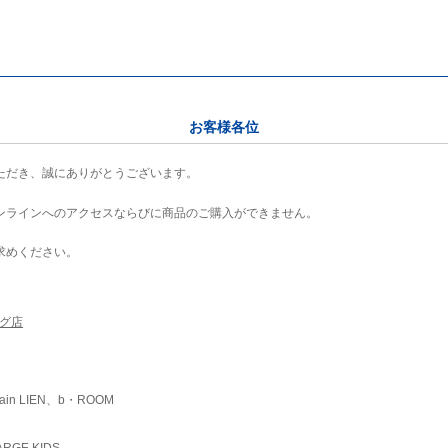
お客様各位
ただき、誠にありがとうございます。
ンラインへのアクセスならびに商品のご購入ができません。
求めください。
ング店
ain LIEN、b・ROOM
RGE KIDS