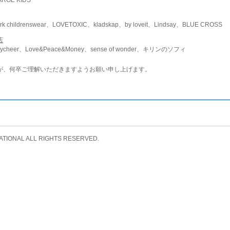
childrenswear、LOVETOXIC、kladskap、by loveit、Lindsay、BLUE CROSS
店
ycheer、Love&Peace&Money、sense of wonder、キリンのソフィ
が、何卒ご理解いただきますようお願い申し上げます。