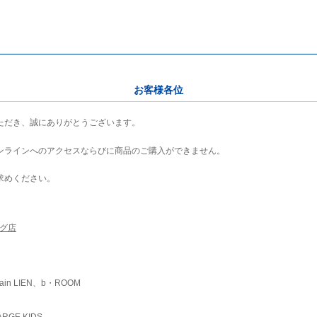
お客様各位
ただき、誠にありがとうございます。
ンラインへのアクセスならびに商品のご購入ができません。
求めください。
ング店
ain LIEN、b・ROOM
RGE KIDS