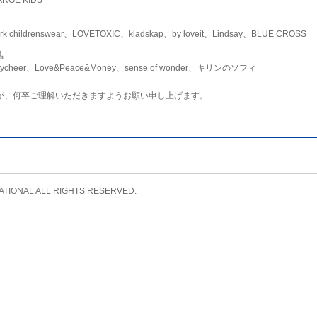
childrenswear、LOVETOXIC、kladskap、by loveit、Lindsay、BLUE CROSS
店
ycheer、Love&Peace&Money、sense of wonder、キリンのソフィ
が、何卒ご理解いただきますようお願い申し上げます。