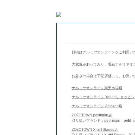
日頃はナルミヤオンラインをご利用い
大変混みあっており、現在ナルミヤオ
お急ぎの場合は下記店舗にて、お買い
ナルミヤオンライン楽天市場店
ナルミヤオンライン Yahoo!ショッピ
ナルミヤオンライン Amazon店
ZOZOTOWN petitmain店
取り扱いブランド：petit main、petit m
ZOZOTOWN X-girl Stages店
取り扱いブランド：X-girl Stages、XLA