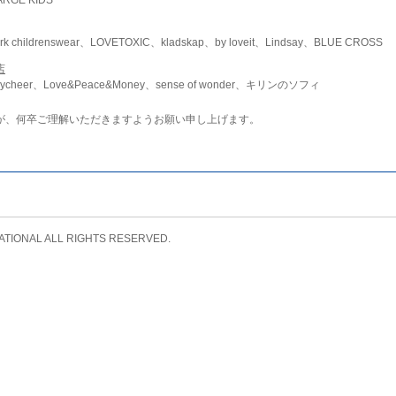
childrenswear、LOVETOXIC、kladskap、by loveit、Lindsay、BLUE CROSS
店
ycheer、Love&Peace&Money、sense of wonder、キリンのソフィ
が、何卒ご理解いただきますようお願い申し上げます。