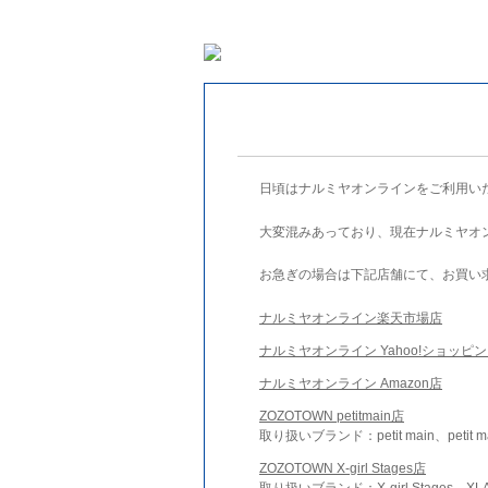
日頃はナルミヤオンラインをご利用い
大変混みあっており、現在ナルミヤオ
お急ぎの場合は下記店舗にて、お買い
ナルミヤオンライン楽天市場店
ナルミヤオンライン Yahoo!ショッピ
ナルミヤオンライン Amazon店
ZOZOTOWN petitmain店
取り扱いブランド：petit main、petit m
ZOZOTOWN X-girl Stages店
取り扱いブランド：X-girl Stages、XLA