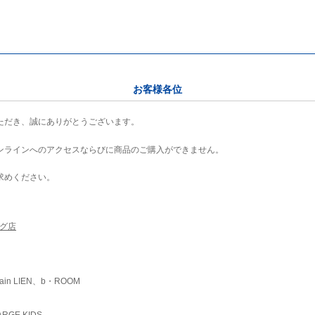
お客様各位
ただき、誠にありがとうございます。
ンラインへのアクセスならびに商品のご購入ができません。
求めください。
ング店
ain LIEN、b・ROOM
RGE KIDS