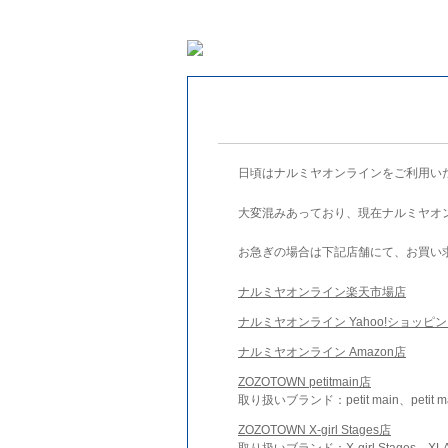
日頃はナルミヤオンラインをご利用い
大変混みあっており、現在ナルミヤオ
お急ぎの場合は下記店舗にて、お買い
ナルミヤオンライン楽天市場店
ナルミヤオンライン Yahoo!ショッピ
ナルミヤオンライン Amazon店
ZOZOTOWN petitmain店
取り扱いブランド：petit main、petit m
ZOZOTOWN X-girl Stages店
取り扱いブランド：X-girl Stages、XLA