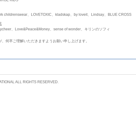
childrenswear、LOVETOXIC、kladskap、by loveit、Lindsay、BLUE CROSS
店
ycheer、Love&Peace&Money、sense of wonder、キリンのソフィ
が、何卒ご理解いただきますようお願い申し上げます。