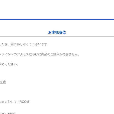
お客様各位
ただき、誠にありがとうございます。
ンラインへのアクセスならびに商品のご購入ができません。
求めください。
ング店
ain LIEN、b・ROOM
RGE KIDS