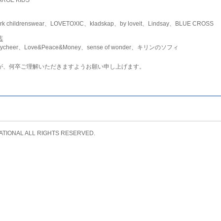
childrenswear、LOVETOXIC、kladskap、by loveit、Lindsay、BLUE CROSS
店
ycheer、Love&Peace&Money、sense of wonder、キリンのソフィ
が、何卒ご理解いただきますようお願い申し上げます。