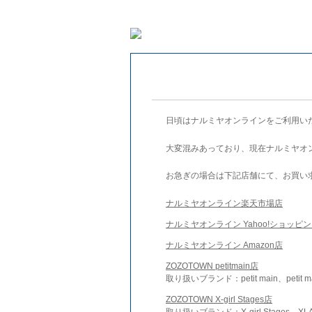
日頃はナルミヤオンラインをご利用い
大変混みあっており、現在ナルミヤオ
お急ぎの場合は下記店舗にて、お買い
ナルミヤオンライン楽天市場店
ナルミヤオンライン Yahoo!ショッピ
ナルミヤオンライン Amazon店
ZOZOTOWN petitmain店
取り扱いブランド：petit main、petit m
ZOZOTOWN X-girl Stages店
取り扱いブランド：X-girl Stages、XLA