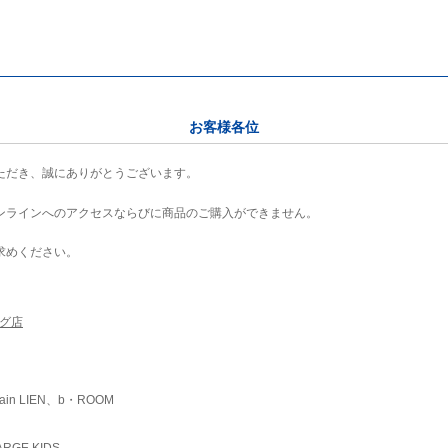
お客様各位
ただき、誠にありがとうございます。
ンラインへのアクセスならびに商品のご購入ができません。
求めください。
ング店
ain LIEN、b・ROOM
RGE KIDS