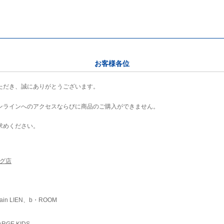
お客様各位
ただき、誠にありがとうございます。
ンラインへのアクセスならびに商品のご購入ができません。
求めください。
ング店
ain LIEN、b・ROOM
RGE KIDS