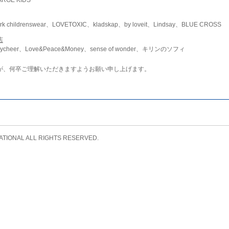
childrenswear、LOVETOXIC、kladskap、by loveit、Lindsay、BLUE CROSS
店
ycheer、Love&Peace&Money、sense of wonder、キリンのソフィ
が、何卒ご理解いただきますようお願い申し上げます。