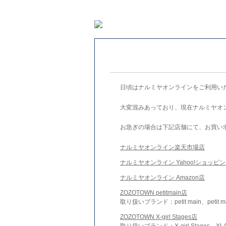
日頃はナルミヤオンラインをご利用い
大変混みあっており、現在ナルミヤオ
お急ぎの場合は下記店舗にて、お買い
ナルミヤオンライン楽天市場店
ナルミヤオンライン Yahoo!ショッピ
ナルミヤオンライン Amazon店
ZOZOTOWN petitmain店
取り扱いブランド：petit main、petit m
ZOZOTOWN X-girl Stages店
取り扱いブランド：X-girl Stages、XLA