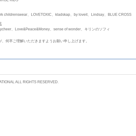
childrenswear、LOVETOXIC、kladskap、by loveit、Lindsay、BLUE CROSS
店
ycheer、Love&Peace&Money、sense of wonder、キリンのソフィ
が、何卒ご理解いただきますようお願い申し上げます。