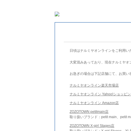
日頃はナルミヤオンラインをご利用い
大変混みあっており、現在ナルミヤオ
お急ぎの場合は下記店舗にて、お買い
ナルミヤオンライン楽天市場店
ナルミヤオンライン Yahoo!ショッピ
ナルミヤオンライン Amazon店
ZOZOTOWN petitmain店
取り扱いブランド：petit main、petit m
ZOZOTOWN X-girl Stages店
取り扱いブランド：X-girl Stages、XLA