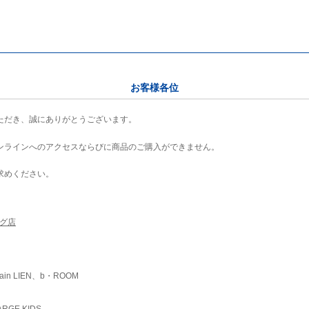
お客様各位
ただき、誠にありがとうございます。
ンラインへのアクセスならびに商品のご購入ができません。
求めください。
ング店
ain LIEN、b・ROOM
RGE KIDS