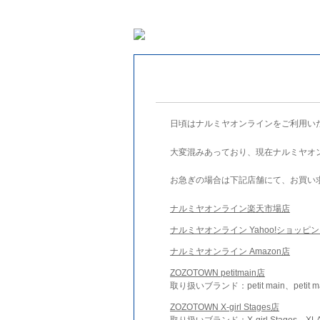
日頃はナルミヤオンラインをご利用い
大変混みあっており、現在ナルミヤオ
お急ぎの場合は下記店舗にて、お買い
ナルミヤオンライン楽天市場店
ナルミヤオンライン Yahoo!ショッピ
ナルミヤオンライン Amazon店
ZOZOTOWN petitmain店
取り扱いブランド：petit main、petit m
ZOZOTOWN X-girl Stages店
取り扱いブランド：X-girl Stages、XLA