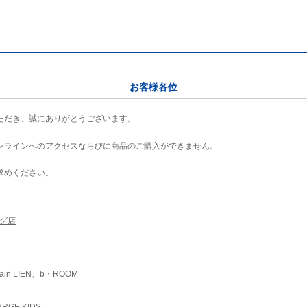
お客様各位
ただき、誠にありがとうございます。
ンラインへのアクセスならびに商品のご購入ができません。
求めください。
ング店
ain LIEN、b・ROOM
RGE KIDS