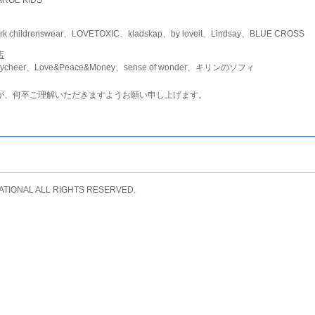
childrenswear、LOVETOXIC、kladskap、by loveit、Lindsay、BLUE CROSS
店
ycheer、Love&Peace&Money、sense of wonder、キリンのソフィ
が、何卒ご理解いただきますようお願い申し上げます。