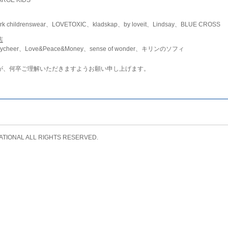
childrenswear、LOVETOXIC、kladskap、by loveit、Lindsay、BLUE CROSS
店
ycheer、Love&Peace&Money、sense of wonder、キリンのソフィ
が、何卒ご理解いただきますようお願い申し上げます。