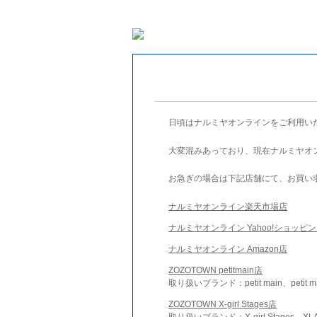
日頃はナルミヤオンラインをご利用い
大変混みあっており、現在ナルミヤオ
お急ぎの場合は下記店舗にて、お買い
ナルミヤオンライン楽天市場店
ナルミヤオンライン Yahoo!ショッピ
ナルミヤオンライン Amazon店
ZOZOTOWN petitmain店
取り扱いブランド：petit main、petit m
ZOZOTOWN X-girl Stages店
取り扱いブランド：X-girl Stages、XLA