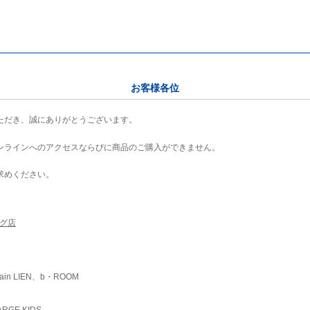
お客様各位
ただき、誠にありがとうございます。
ンラインへのアクセスならびに商品のご購入ができません。
求めください。
ング店
ain LIEN、b・ROOM
RGE KIDS