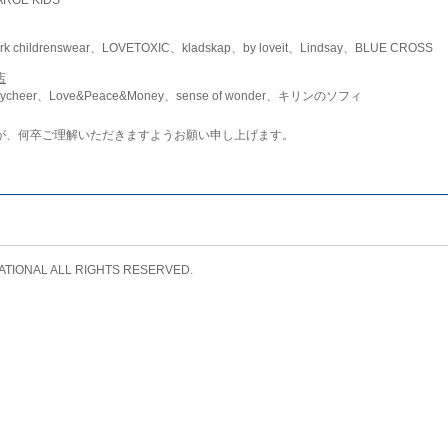
childrenswear、LOVETOXIC、kladskap、by loveit、Lindsay、BLUE CROSS
店
ycheer、Love&Peace&Money、sense of wonder、キリンのソフィ
が、何卒ご理解いただきますようお願い申し上げます。