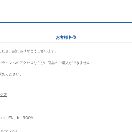
お客様各位
ただき、誠にありがとうございます。
ンラインへのアクセスならびに商品のご購入ができません。
求めください。
ング店
ain LIEN、b・ROOM
RGE KIDS