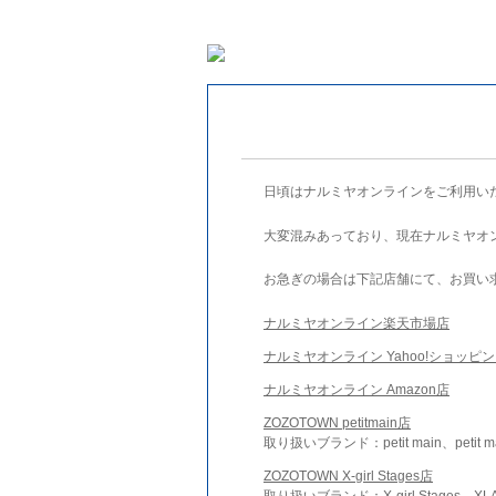
日頃はナルミヤオンラインをご利用い
大変混みあっており、現在ナルミヤオ
お急ぎの場合は下記店舗にて、お買い
ナルミヤオンライン楽天市場店
ナルミヤオンライン Yahoo!ショッピ
ナルミヤオンライン Amazon店
ZOZOTOWN petitmain店
取り扱いブランド：petit main、petit m
ZOZOTOWN X-girl Stages店
取り扱いブランド：X-girl Stages、XLA