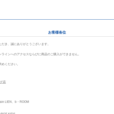
お客様各位
ただき、誠にありがとうございます。
ンラインへのアクセスならびに商品のご購入ができません。
求めください。
ング店
ain LIEN、b・ROOM
RGE KIDS