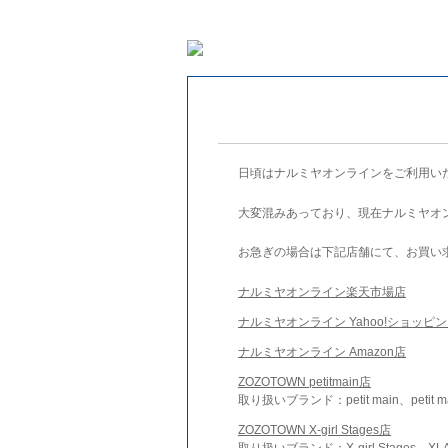
日頃はナルミヤオンラインをご利用い
大変混みあっており、現在ナルミヤオ
お急ぎの場合は下記店舗にて、お買い
ナルミヤオンライン楽天市場店
ナルミヤオンライン Yahoo!ショッピ
ナルミヤオンライン Amazon店
ZOZOTOWN petitmain店
取り扱いブランド：petit main、petit m
ZOZOTOWN X-girl Stages店
取り扱いブランド：X-girl Stages、XLA