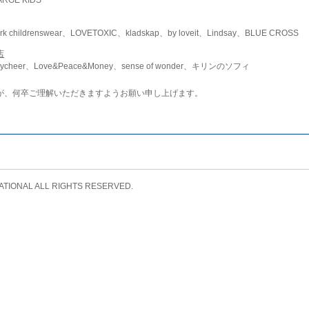
childrenswear、LOVETOXIC、kladskap、by loveit、Lindsay、BLUE CROSS
店
ycheer、Love&Peace&Money、sense of wonder、キリンのソフィ
が、何卒ご理解いただきますようお願い申し上げます。