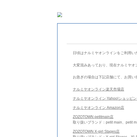
日頃はナルミヤオンラインをご利用い
大変混みあっており、現在ナルミヤオ
お急ぎの場合は下記店舗にて、お買い
ナルミヤオンライン楽天市場店
ナルミヤオンライン Yahoo!ショッピ
ナルミヤオンライン Amazon店
ZOZOTOWN petitmain店
取り扱いブランド：petit main、petit m
ZOZOTOWN X-girl Stages店
取り扱いブランド：X-girl Stages、XLA