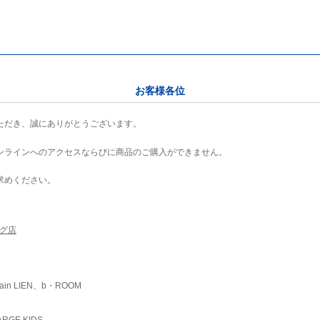
お客様各位
ただき、誠にありがとうございます。
ンラインへのアクセスならびに商品のご購入ができません。
求めください。
ング店
ain LIEN、b・ROOM
RGE KIDS