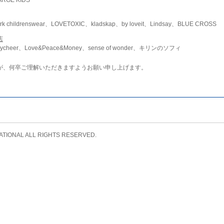
childrenswear、LOVETOXIC、kladskap、by loveit、Lindsay、BLUE CROSS
店
ycheer、Love&Peace&Money、sense of wonder、キリンのソフィ
が、何卒ご理解いただきますようお願い申し上げます。