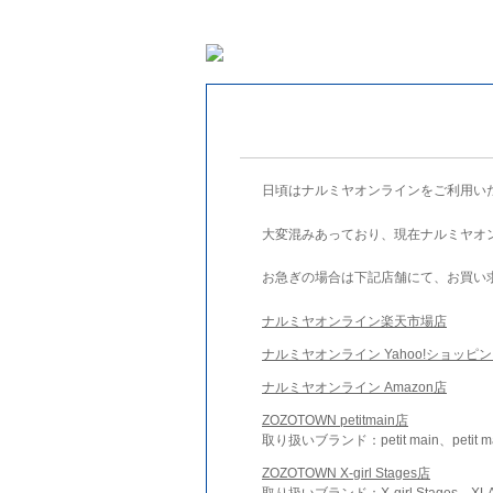
日頃はナルミヤオンラインをご利用い
大変混みあっており、現在ナルミヤオ
お急ぎの場合は下記店舗にて、お買い
ナルミヤオンライン楽天市場店
ナルミヤオンライン Yahoo!ショッピ
ナルミヤオンライン Amazon店
ZOZOTOWN petitmain店
取り扱いブランド：petit main、petit m
ZOZOTOWN X-girl Stages店
取り扱いブランド：X-girl Stages、XLA