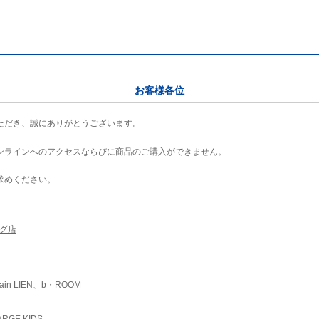
お客様各位
ただき、誠にありがとうございます。
ンラインへのアクセスならびに商品のご購入ができません。
求めください。
ング店
ain LIEN、b・ROOM
RGE KIDS