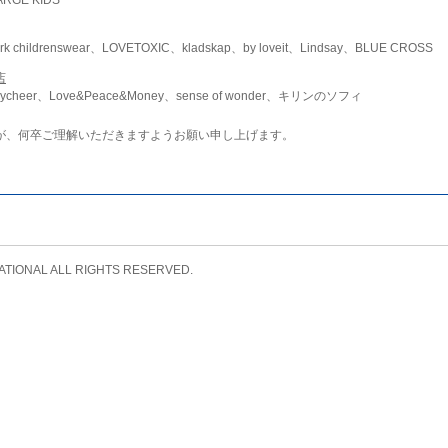
childrenswear、LOVETOXIC、kladskap、by loveit、Lindsay、BLUE CROSS
店
ycheer、Love&Peace&Money、sense of wonder、キリンのソフィ
が、何卒ご理解いただきますようお願い申し上げます。