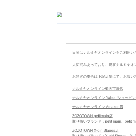
日頃はナルミヤオンラインをご利用い
大変混みあっており、現在ナルミヤオ
お急ぎの場合は下記店舗にて、お買い
ナルミヤオンライン楽天市場店
ナルミヤオンライン Yahoo!ショッピ
ナルミヤオンライン Amazon店
ZOZOTOWN petitmain店
取り扱いブランド：petit main、petit m
ZOZOTOWN X-girl Stages店
取り扱いブランド：X-girl Stages、XLA