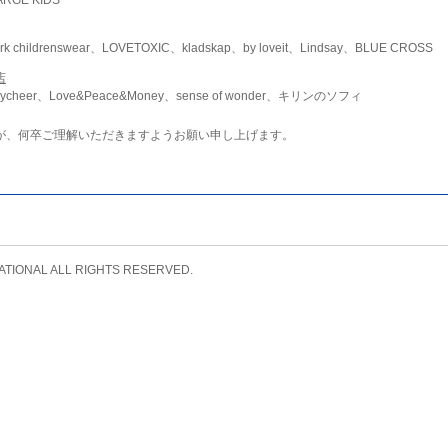
childrenswear、LOVETOXIC、kladskap、by loveit、Lindsay、BLUE CROSS
店
ycheer、Love&Peace&Money、sense of wonder、キリンのソフィ
が、何卒ご理解いただきますようお願い申し上げます。