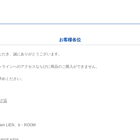
お客様各位
ただき、誠にありがとうございます。
ンラインへのアクセスならびに商品のご購入ができません。
求めください。
ング店
ain LIEN、b・ROOM
RGE KIDS