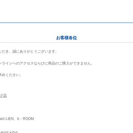
お客様各位
ただき、誠にありがとうございます。
ンラインへのアクセスならびに商品のご購入ができません。
求めください。
ング店
ain LIEN、b・ROOM
RGE KIDS