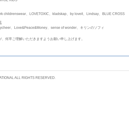
childrenswear、LOVETOXIC、kladskap、by loveit、Lindsay、BLUE CROSS
店
ycheer、Love&Peace&Money、sense of wonder、キリンのソフィ
が、何卒ご理解いただきますようお願い申し上げます。