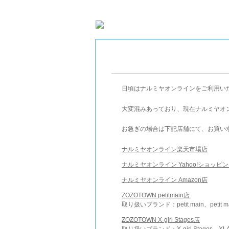
日頃はナルミヤオンラインをご利用い
大変混みあっており、現在ナルミヤオ
お急ぎの場合は下記店舗にて、お買い
ナルミヤオンライン楽天市場店
ナルミヤオンライン Yahoo!ショッピ
ナルミヤオンライン Amazon店
ZOZOTOWN petitmain店
取り扱いブランド：petit main、petit m
ZOZOTOWN X-girl Stages店
取り扱いブランド：X-girl Stages、XLA