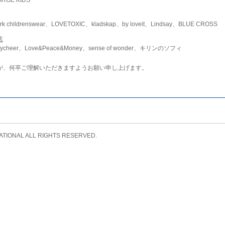
childrenswear、LOVETOXIC、kladskap、by loveit、Lindsay、BLUE CROSS
店
ycheer、Love&Peace&Money、sense of wonder、キリンのソフィ
が、何卒ご理解いただきますようお願い申し上げます。