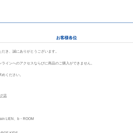
お客様各位
ただき、誠にありがとうございます。
ンラインへのアクセスならびに商品のご購入ができません。
求めください。
ング店
ain LIEN、b・ROOM
RGE KIDS